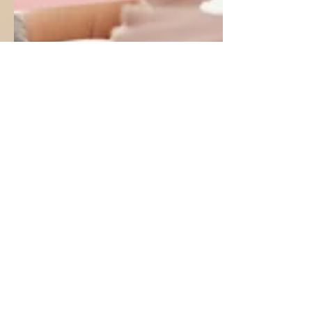
Agnès Simon - Psychopraticienne Transpersonnelle
23 nov. 2023
1 min de lecture
L'autorité et l'Amour...