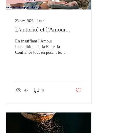
23 nov. 2023
∙
1
min
L'autorité et l'Amour...
En insufflant l'Amour
Inconditionnel, la Foi et la
Confiance tout en posant les
limites nécessaires pour
garantir un cadre sécure, alors
...
45
0