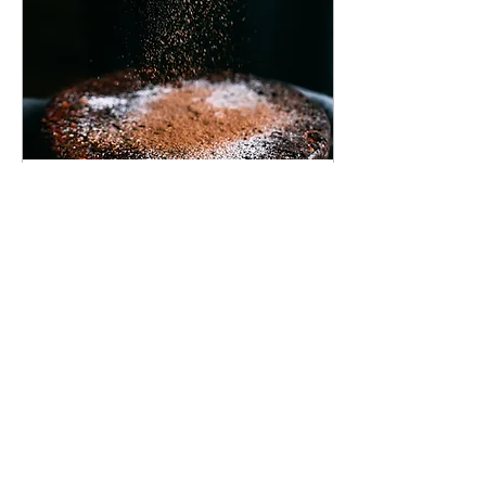
14 nov. 2023
∙
2
min
La communication et
l'alimentation !
Se nourrir permet au corps,
cette fabuleuse "machinerie
cellulaire" d'être vivant, bien
des spécialistes vous diront
qu'il est important...
24
0